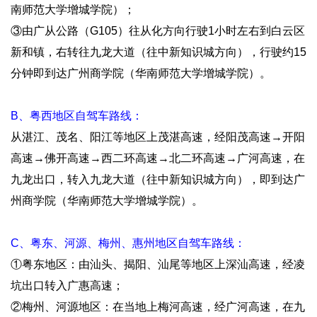
南师范大学增城学院）；
创
③由广从公路（G105）往从化方向行驶1小时左右到白云区
新
新和镇，右转往九龙大道（往中新知识城方向），行驶约15
分钟即到达广州商学院（华南师范大学增城学院）。
创
业
B、粤西地区自驾车路线：
从湛江、茂名、阳江等地区上茂湛高速，经阳茂高速→开阳
高速→佛开高速→西二环高速→北二环高速→广河高速，在
九龙出口，转入九龙大道（往中新知识城方向），即到达广
州商学院（华南师范大学增城学院）。
C、粤东、河源、梅州、惠州地区自驾车路线：
①粤东地区：由汕头、揭阳、汕尾等地区上深汕高速，经凌
坑出口转入广惠高速；
②梅州、河源地区：在当地上梅河高速，经广河高速，在九