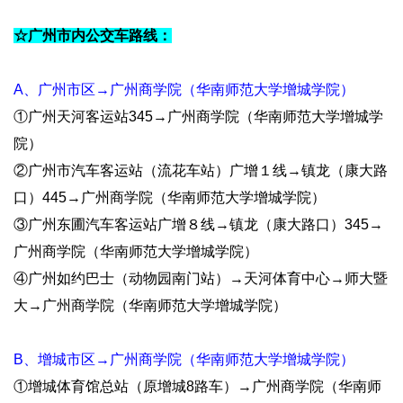
☆广州市内公交车路线：
机
构
A、广州市区→广州商学院（华南师范大学增城学院）
师
①广州天河客运站345→广州商学院（华南师范大学增城学
院）
资
②广州市汽车客运站（流花车站）广增１线→镇龙（康大路
队
口）445→广州商学院（华南师范大学增城学院）
伍
③广州东圃汽车客运站广增８线→镇龙（康大路口）345→
广州商学院（华南师范大学增城学院）
教
④广州如约巴士（动物园南门站）→天河体育中心→师大暨
学
大→广州商学院（华南师范大学增城学院）
科
B、增城市区→广州商学院（华南师范大学增城学院）
研
①增城体育馆总站（原增城8路车）→广州商学院（华南师
产