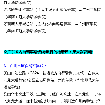
范大学增城学院）
教
②增城光明汽车站（往太平场方向客运班车）→广州商学院
（华南师范大学增城学院）
融
③新塘太阳城总站（往从化方向客运班车）→广州商学院
合
（华南师范大学增城学院）
党
建
☆广东省内自驾车路线(导航目的地请设：康大教育园):
工
作
A、广州市区自驾车路线：
①由广汕公路（G324）往增城方向行驶到九龙镇，左转入
招
九龙大道行驶3公里左右即到达广州商学院（华南师范大学
生
增城学院）；
就
②由华南快速干线（三期），经广河高速，在九龙出口，转
入九龙大道（往中新知识城方向），即到达广州商学院（华
业