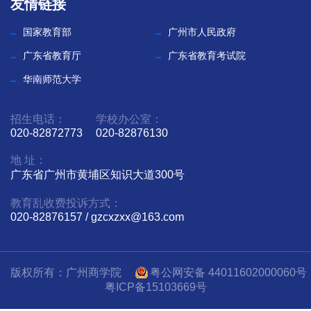
友情链接
教
国家教育部
广州市人民政府
融
广东省教育厅
广东省教育考试院
合
华南师范大学
党
招生电话：
学校办公室：
020-82872773
020-82876130
建
地 址：
工
广东省广州市黄埔区知识大道300号
作
教育乱收费投诉方式：
020-82876157 / gzcxzxx@163.com
招
生
版权所有：广州商学院
粤公网安备 44011602000060号
就
粤ICP备15103669号
业