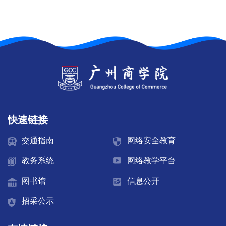
机
构
师
资
队
快速链接
伍
交通指南
网络安全教育
教
教务系统
网络教学平台
学
图书馆
信息公开
科
招采公示
研
产