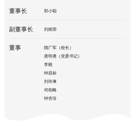
董事长
郭小聪
副董事长
刘炳荣
董事
隋广军（校长）
首
唐明勇（党委书记）
页
李晓
钟昌标
学
刘玲琳
校
何柏略
钟杏珍
概
况
院
系