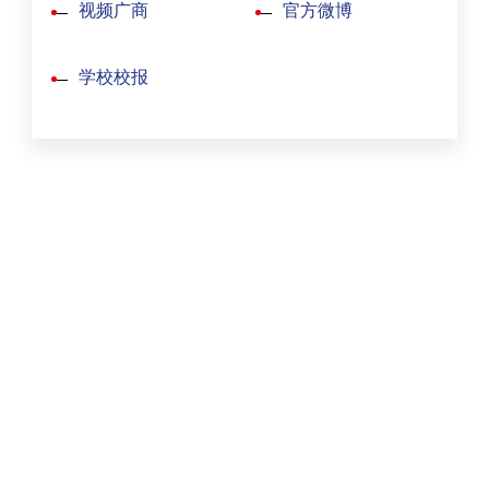
视频广商
官方微博
学校校报
首
页
学
校
概
况
院
系