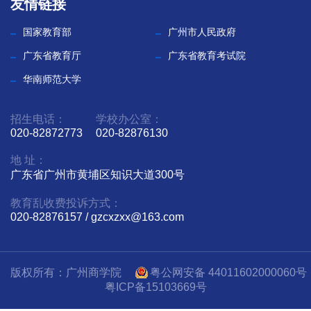
友情链接
教
国家教育部
广州市人民政府
融
广东省教育厅
广东省教育考试院
合
华南师范大学
党
招生电话：
学校办公室：
020-82872773
020-82876130
建
地 址：
工
广东省广州市黄埔区知识大道300号
作
教育乱收费投诉方式：
020-82876157 / gzcxzxx@163.com
招
生
版权所有：广州商学院
粤公网安备 44011602000060号
就
粤ICP备15103669号
业